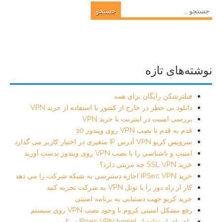
جستجو
برای:
نوشته‌های تازه
فیلترشکن رایگان برای همه
دانلود بی خطر در خارج از کشور با استفاده از خرید VPN
بررسی امنیت در اینترنت با خرید VPN
قدم به قدم تا نصب VPN روی ویندوز 10
سرویس کریو VPN آدرس IP متغیری در اختیار کاربر می گذارد
امنیت و ناشناسی را با نصب VPN روی ویندوز بدست آورید
خرید SSL VPN چه مزیتی دارد؟
خرید IPSec VPN اجازه دسترسی به شبکه شرکت را می دهد
کار از راه دور را با تونل VPN به شرکت تجربه کنید
خرید کریو جهت دستیابی به برنامه امنیتی
رفع مشکل امنیتی کروم با وجود نصب VPN روی سیستم
راهنمای استفاده از IPsec VPN tunnel در کریو