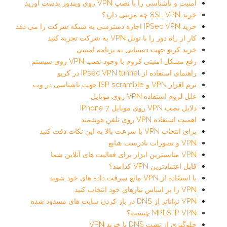
امنیت و ناشناسی را با نصب VPN روی ویندوز بدست آورید
خرید SSL VPN چه مزیتی دارد؟
خرید IPSec VPN اجازه دسترسی به شبکه شرکت را می دهد
کار از راه دور را با تونل VPN به شرکت تجربه کنید
خرید کریو جهت دستیابی به برنامه امنیتی
رفع مشکل امنیتی کروم با وجود نصب VPN روی سیستم
راهنمای استفاده از IPsec VPN tunnel در کریو
نرم افزار VPN و ISP scramble جهت ناشناسی در وب
علل لزوم استفاده VPN روی موبایل
دلایل نصب VPN روی موبایل IPhone 7
اهمیت استفاده VPN روی تلفن هوشمند
برای انتخاب VPN با سرعت بالا به این نکات دقت کنید
VPN و تصورات نادرست شایع
VPN مناسبترین ابزار برای فعالیت های آنلاین شما
قابل اعتمادترین VPN کدامند؟
با استفاده از VPN مانع سرقت داده های خود شوید
VPN را بر اساس نیازهای خود انتخاب کنید
VPN تواناتر از DNS در باز کردن سایت های مسدود شده
MPLS IP VPN چیست؟
جلوگیری از نشت DNS با خرید VPN