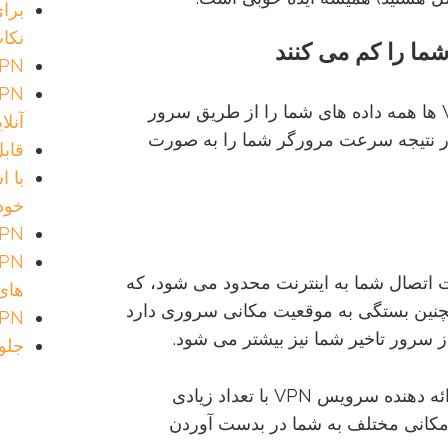
نکا
ما
را
کم
می
کنند
VPN و تصورات ناد
شما احتمالا شنیده اید که از آنجاییکه VPN ها همه داده های شما را از طریق سرور
آنلا
در نتیجه سرعت مرورگر شما را به صورت
قابل ا
خود
VPN را بر اساس نیازهای خو
VPN توسط سرعت اتصال شما به اینترنت محدود می شود، که
های
مچنین بستگی به موقعیت مکانی سروری دارد
 VPN
ز سرور تاخیر شما نیز بیشتر می شود.
جلوگیر
به همین دلیل است که چرا انتخاب یک ارائه دهنده سرویس VPN با تعداد زیادی
مکانی مختلف به شما در بدست آوردن