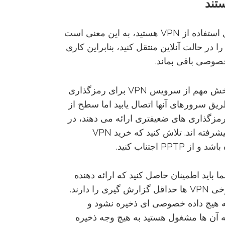
تند
حتی نزدیک به هم نیستند. اگر شما در حال استفاده از VPN هستید، به این معنی است
 در حالت آنلاین منتقل کنید، بنابراین کاری
صوصی باقی بماند.
برای این منظور، شما باید بدانید که یک بخش مهم از سرویس VPN برای رمزگذاری
یق سرورهای آنها اتصال یابید اما سطح از
مزگذاری های ضعیفتری ارائه می دهند، در
حالیکه برخی دیگر در صنعت رمزگذاری پیشرفته اند. تلاش کنید که خرید VPN
باید اطمینان حاصل کنید که ارائه دهنده
VPN شما هیچ گزارشی نگه نمی دارد. برخی VPN ها حداقل گزارش گیری را دارند.
که هیچ داده خصوصی ای ذخیره نشود و
لیت هایی که در حال اتصال به VPN به آن ها مشغول هستید به هیچ وجه ذخیره