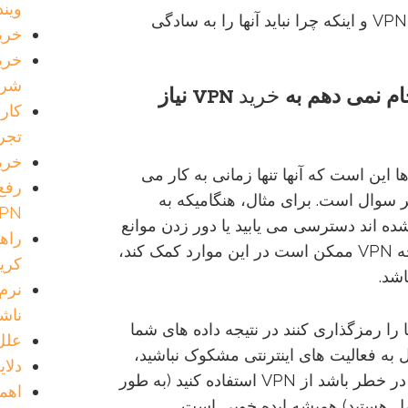
وین
در این مقاله، ما به این پنج شایعه درباره VPN و اینکه چرا نباید آنها را به سادگی
خرید SSL VPN چه م
شرک
ام
نمی
دهم
به
خرید
VPN
نیاز
تجرب
خرید
ی از رایج ترین اشتباهات درباره VPN ها این است که آنها تنها زمانی به کار می
رفع
ر سوال است. برای مثال، هنگامیکه به
VPN روی س
ه اند دسترسی می یابید یا دور زدن موانع
قانونی که در کشور شما وجود دارد. اگرچه VPN ممکن است در این موارد کمک کند،
کری
ناش
ا را رمزگذاری کنند در نتیجه داده های شما
علل لز
ل به فعالیت های اینترنتی مشکوک نباشید،
دلایل نصب 
هر زمانی که امنیت داده هایتان می تواند در خطر باشد از VPN استفاده کنید (به طور
اهمیت اس
ل هستید) همیشه ایده خوبی است.