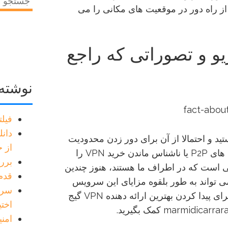
برای:
از راه دور در موقعیت های مکانی را می
ید کریو و تصوراتی که راجع
نوشته‌
فیل
دانل
حال حاضر با VPN آشنا هستید و احتمالا از آن برای دور زدن محدودیت
از خر
های جغرافیایی، مشغول شدن در فعالیت های P2P یا ناشناس ماندن خرید VPN را
بررس
گرچه VPN ها برای مدتی است که در اطراف ما هستند، هنوز چندین
قدم به
می تواند به طور بلقوه مزایای این سرویس
را نفی کند یا حتی شما را هنگام جستجو برای پیدا کردن بهترین ارائه دهنده VPN گیج
اختی