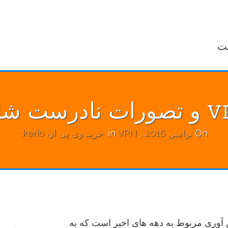
نادرست شایع
On
نوامبر, 2016
.
, in
VPN
,
خرید وی پی ان kerio
.
جستجو
صی مجازی (VPN) یک فن آوری مربوط به دهه های اخیر است که به