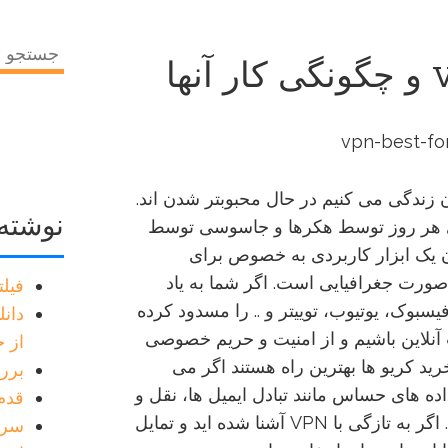
جستجو
برای:
نون زندگی می کنیم در حال محبوبتر شدن اند.
نوشته‌
دی هر روز توسط هکرها و جاسوسی توسط
 دهند.خرید VPN به عنوان یک ابزار کاربردی به خصوص برای
ورت جغرافیایی است. اگر شما به یاد
فیل
سبوک، یوتیوب، توییتر و .. را مسدود کرده
دانل
یت آنلاین باشیم و از امنیت و حریم خصوصی
از خر
ت خود حفاظت کنیم. خرید VPN و خرید کریو ها بهترین راه هستند اگر می
بررس
داده های حساس مانند تبادل ایمیل ها، نقل و
قدم به
انتقالات بانکی و خرید آنلاین حفاظت کنید. اگر به تازگی با VPN آشنا شده اید و تمایل