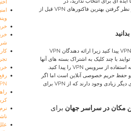
 ایده ای برای انتخاب ندارید، در
اختی
marmidicarrara.asia راهنمایی برای در نظر گرفتن بهترین فاکتورهای VPN قبل از
وین
خرید SSL VPN چه م
بدانید
شرک
شما ممکن است آسانترین را برای خرید VPN پیدا کنید زیرا ارائه دهندگان VPN
تجرب
وایند با چند کلیک به اشتراک بسته های آنها
خرید
درآیید اما ابتدا باید دلایلی را که شما نیاز به استفاده از سرویس VPN را پیدا کنید.
رفع
نیت اینترنت و حفظ حریم خصوصی آنلاین است اما اگر
VPN روی س
جلوتر بروید، یاد خواهید گرفت که راه های دیگر زیادی وجود دارند که از VPN برای
کری
ن
مکان
در
سراسر
جهان
برای
ناش
علل لز