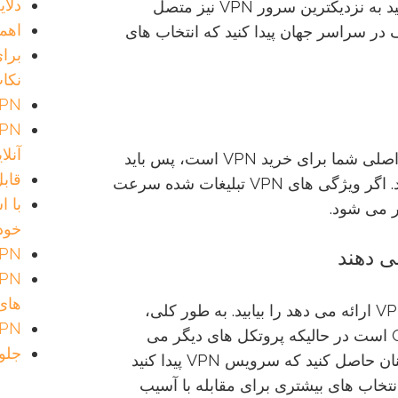
دلایل نصب 
اگر شما دائما در سفر هستید م می خواهید به نزدیکترین سرور VPN نیز متصل
اهمیت اس
رهای مختلف در سراسر جهان پیدا کنید که انتخاب های
نکا
VPN و تصورات ناد
آنلا
اگر دریافت ویدئو ها یکی از اولویت های اصلی شما برای خرید VPN است، پس باید
قابل ا
سرعت VPN را قبل از خرید بررسی کنید. اگر ویژگی های VPN تبلیغات شده سرعت
تر می شود.
خود
VPN را بر اساس نیازهای خو
می دهند
های
پروتکل های رمزگذاری را که سرویس VPN ارائه می دهد را بیابید. به طور کلی،
 VPN
بهترین گزینه L2TP/IPSec و OpenVPN است در حالیکه پروتکل های دیگر می
جلوگیر
توانند مانند PPTP و SSL نیز باشند. اطمینان حاصل کنید که سرویس VPN پیدا کنید
انتخاب های بیشتری برای مقابله با آسیب