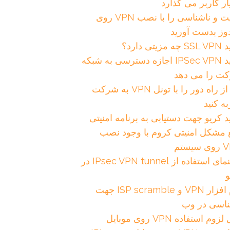
ار کاربر می گذارد
امنیت و ناشناسی را با نصب VPN روی
دوز بدست آورید
زیتی دارد؟
خرید IPSec VPN اجازه دسترسی به شبکه
ت را می دهد
کار از راه دور را با تونل VPN به شرکت
ه کنید
 کریو جهت دستیابی به برنامه امنیتی
 مشکل امنیتی کروم با وجود نصب
یستم
راهنمای استفاده از IPsec VPN tunnel در
و
نرم افزار VPN و ISP scramble جهت
ناسی در وب
وم استفاده VPN روی موبایل