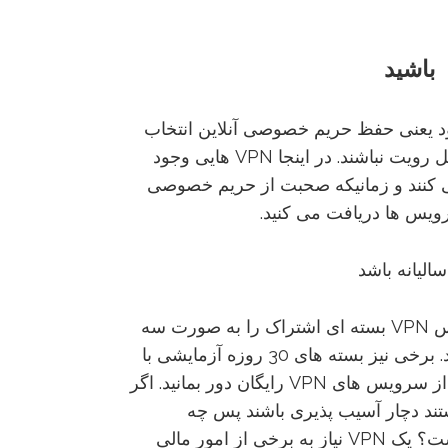
باشید
اصلی خود یعنی حفظ حریم خصوصی آنلاین انتخاب
می کنیم و اینکه فعالیت های آنلاین ما قابل رویت نباشند. در اینجا VPN هایی وجود
می کنند و زمانیکه صحبت از حریم خصوصی
رویس ها دریافت می کنید.
سالیانه باشد
بیشتر ارائه دهندگان فروش VPN سرویس VPN بسته ای اشتراک را به صورت سه
ماهه، شش ماهه و یکساله ارائه می دهند. برخی نیز بسته های 30 روزه آزمایشی با
ضمانت برگشت وجه را دارند. سعی کنید از سرویس های VPN رایگان دور بمانید. اگر
د دچار آسیب پذیری باشند پس چه
انتظاری از سرویس های VPN رایگان است؟ یک VPN نیاز به برخی از امور مالی