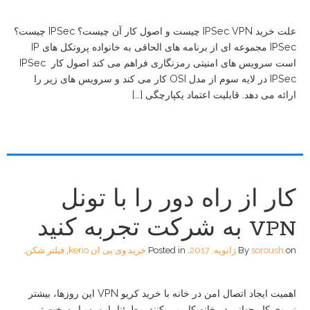
علت خرید IPSec VPN چیست و اصول کار آن چیست؟ IPSec چیست؟
IPSec مجموعه ای از برنامه های الحاقی به خانواده پروتکل های IP
است سرویس های امنیتی رمزنگاری فراهم می کند اصول کار IPSec
IPSec در لایه سوم از مدل OSI کار می کند و سرویس های زیر را
ارائه می دهد. قابلیت اعتماد یکپارچگی […]
کار از راه دور را با تونل
VPN به شرکت تجربه کنید
on
soroush
By
ژانویه, 2017
.
Posted in
خرید وی پی ان kerio
,
فیلتر شکن
.
اهمیت ایجاد اتصال امن در خانه با خرید کریو VPN این روزها، بیشتر
نیروی کار جهانی در خانه کار می کنند. مطمئنا، این بسیار سخت تر