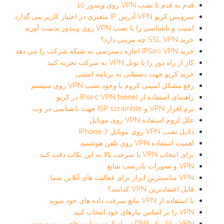
قدم به قدم تا نصب VPN روی ویندوز 10
سرویس کریو VPN آدرس IP متغیری در اختیار کاربر می گذارد
امنیت و ناشناسی را با نصب VPN روی ویندوز بدست آورید
خرید SSL VPN چه مزیتی دارد؟
خرید IPSec VPN اجازه دسترسی به شبکه شرکت را می دهد
کار از راه دور را با تونل VPN به شرکت تجربه کنید
خرید کریو جهت دستیابی به برنامه امنیتی
رفع مشکل امنیتی کروم با وجود نصب VPN روی سیستم
راهنمای استفاده از IPsec VPN tunnel در کریو
نرم افزار VPN و ISP scramble جهت ناشناسی در وب
علل لزوم استفاده VPN روی موبایل
دلایل نصب VPN روی موبایل IPhone 7
اهمیت استفاده VPN روی تلفن هوشمند
برای انتخاب VPN با سرعت بالا به این نکات دقت کنید
VPN و تصورات نادرست شایع
VPN مناسبترین ابزار برای فعالیت های آنلاین شما
قابل اعتمادترین VPN کدامند؟
با استفاده از VPN مانع سرقت داده های خود شوید
VPN را بر اساس نیازهای خود انتخاب کنید
VPN تواناتر از DNS در باز کردن سایت های مسدود شده