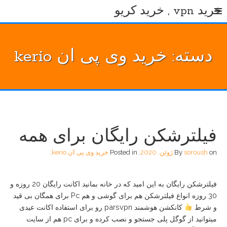
Ski
خرید vpn , خرید کریو
t
conten
دسته:
خرید وی پی ان kerio
فیلترشکن رایگان برای همه
on
soroush
By
ژوئن, 2020
.
Posted in
خرید وی پی ان kerio
.
فیلترشکن رایگان به این امید که در خانه بمانید اکانت رایگان 20 روزه و
30 روزه انواع فیلترشکن هم برای گوشی و هم Pc برای همگان بی قید
و شرط
کانکشن هوشمند parsvpn رو برای استفاده اکانت عیدی
میتوانید از گوگل پلی جستجو و نصب کرده و برای pc هم از سایت