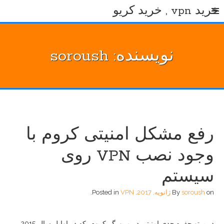
Ski
خرید vpn , خرید کریو
t
conten
نویسنده:
soroush
رفع مشکل امنیتی کروم با
وجود نصب VPN روی
سیستم
on
soroush
By
ژانویه, 2017
.
VPN
Posted in
.
در پرتو حفره جدی امنیتی در مرورگر کروم، که در اوایل سال 2015