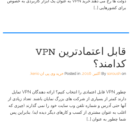
دولت ها رخ می دهند.خرید VPN به عنوان یک ابزار کاربردی به خصوص
برای کشورهایی […]
قابل اعتمادترین VPN
کدامند؟
on
soroush
By
اکتبر, 2016
.
Posted in
خرید وی پی ان kerio
.
چطور VPN قابل اعتمادی را انتخاب کنیم؟ ارائه دهندگان VPN تمایل
دارند کمتر از بسیاری از شرکت های بزرگ نمایان باشند. تعداد زیادی از
آنها حتی آدرس و شماره تلفن وب سایت خود را نمی گذارند (چیزی که
اغلب به عنوان مشتری از کسب و کارهای دیگر دیده اید). بنابراین پس
شما چطور به عنوان […]