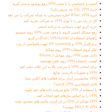
امنیت و ناشناسی را با نصب VPN روی ویندوز بدست آورید
خرید SSL VPN چه مزیتی دارد؟
خرید IPSec VPN اجازه دسترسی به شبکه شرکت را می دهد
کار از راه دور را با تونل VPN به شرکت تجربه کنید
خرید کریو جهت دستیابی به برنامه امنیتی
رفع مشکل امنیتی کروم با وجود نصب VPN روی سیستم
راهنمای استفاده از IPsec VPN tunnel در کریو
نرم افزار VPN و ISP scramble جهت ناشناسی در وب
علل لزوم استفاده VPN روی موبایل
دلایل نصب VPN روی موبایل IPhone 7
اهمیت استفاده VPN روی تلفن هوشمند
برای انتخاب VPN با سرعت بالا به این نکات دقت کنید
VPN و تصورات نادرست شایع
VPN مناسبترین ابزار برای فعالیت های آنلاین شما
قابل اعتمادترین VPN کدامند؟
با استفاده از VPN مانع سرقت داده های خود شوید
VPN را بر اساس نیازهای خود انتخاب کنید
VPN تواناتر از DNS در باز کردن سایت های مسدود شده
MPLS IP VPN چیست؟