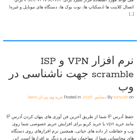
اتصال کلاینت ها (دسکتاپ ها، نوت بوک ها، دستگاه های موبایل و غیره(
[…]
نرم افزار VPN و ISP
scramble جهت ناشناسی در
وب
on
soroush
By
دسامبر, 2016
.
Posted in
خرید وی پی ان kerio
.
حفظ آدرس IP شما از طریق آخرین فن آوری های پنهان کردن آدرس IP
مانند خرید vpn یا خرید کریو برای افزایش حریم خصوصی شما روی
وب و حفاظت از داده های حیاتی، همچنین نرم افزارهای روی دستگاه
های محاسباتی شما از مهاجمان سایبری و دیگر بد افزارها است. این