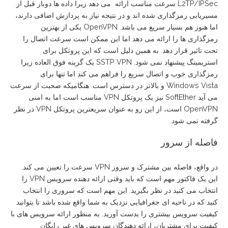
L2TP/IPSec سرعت مناسب ارائه می دهد زیرا داده ها دوبار قبل از
مسیریابی رمزگذاری شده اند و در نتیجه نیاز به پردازش اضافی دارند،
اما هنوز هم بسیار سریع می باشد. OpenVPN یکی از بهترین
رمزگذاری ها را ارائه می دهد اما این ممکن است سرعت اتصال را
تحت تاثیر قرار دهد. به همین دلیل است که این پروتکل برای
استریمینگ پیشنهاد نمی شود. SSTP VPN یک گزینه فوق العاده زیرا
رمزگذاری خوب و اتصال سریع را فراهم می کند اما تنها برای
Windows Vista و بالاتر در دسترس است. هنگامیکه صحبت از سرعت
می آید SoftEther نیز یک پروتکل VPN مناسب است اما به امنی
OpenVPN است، از این رو به عنوان سریعترین پروتکل VPN در نظر
گرفته نمی شود.
فاصله از سرور
در واقع، فاصله بین مشترک و سرور VPN سرعت را تعیین می کند.
این یک فاکتور مهم است که باید وقتی ارائه دهنده سرویس VPN را
انتخاب می کنید در نظر بگیرید. این مهم است که سروری را انتخاب
کنید که در ناحیه ای جغرافیایی نزدیک به شما واقع شده باشد تا بتوانید
کیفیت سرویس بیشتری را بدست آورید. به منظور ارائه سرویس های با
کیفیت برای مشتریان، ارائه دهندگان سرویس های غیر رایگان