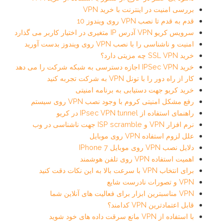
بررسی امنیت در اینترنت با خرید VPN
قدم به قدم تا نصب VPN روی ویندوز 10
سرویس کریو VPN آدرس IP متغیری در اختیار کاربر می گذارد
امنیت و ناشناسی را با نصب VPN روی ویندوز بدست آورید
خرید SSL VPN چه مزیتی دارد؟
خرید IPSec VPN اجازه دسترسی به شبکه شرکت را می دهد
کار از راه دور را با تونل VPN به شرکت تجربه کنید
خرید کریو جهت دستیابی به برنامه امنیتی
رفع مشکل امنیتی کروم با وجود نصب VPN روی سیستم
راهنمای استفاده از IPsec VPN tunnel در کریو
نرم افزار VPN و ISP scramble جهت ناشناسی در وب
علل لزوم استفاده VPN روی موبایل
دلایل نصب VPN روی موبایل IPhone 7
اهمیت استفاده VPN روی تلفن هوشمند
برای انتخاب VPN با سرعت بالا به این نکات دقت کنید
VPN و تصورات نادرست شایع
VPN مناسبترین ابزار برای فعالیت های آنلاین شما
قابل اعتمادترین VPN کدامند؟
با استفاده از VPN مانع سرقت داده های خود شوید