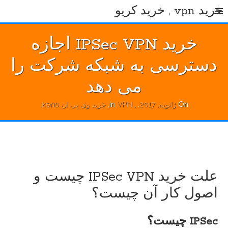
Ski
خرید vpn , خرید کریو
t
conten
خرید IPSec VPN اجازه
دسترسی به شبکه شرکت را
می دهد
On
ژانویه, 2017
.
, in
VPN
,
خرید وی پی ان kerio
.
علت خرید IPSec VPN چیست و
اصول کار آن چیست؟
IPSec
چیست؟