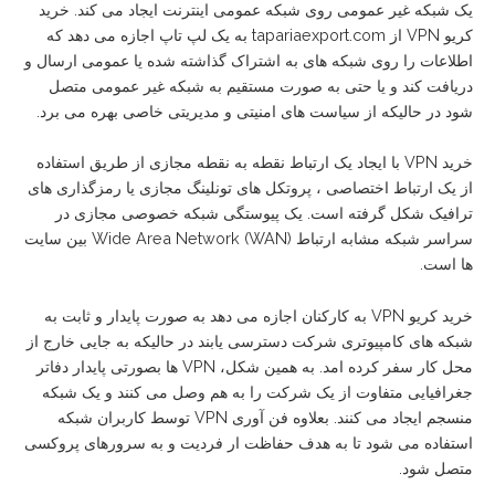
یک شبکه غیر عمومی روی شبکه عمومی اینترنت ایجاد می کند. خرید
کریو VPN از tapariaexport.com به یک لپ تاپ اجازه می دهد که
اطلاعات را روی شبکه های به اشتراک گذاشته شده یا عمومی ارسال و
دریافت کند و یا حتی به صورت مستقیم به شبکه غیر عمومی متصل
شود در حالیکه از سیاست های امنیتی و مدیریتی خاصی بهره می برد.
خرید VPN با ایجاد یک ارتباط نقطه به نقطه مجازی از طریق استفاده
از یک ارتباط اختصاصی ، پروتکل های تونلینگ مجازی یا رمزگذاری های
ترافیک شکل گرفته است. یک پیوستگی شبکه خصوصی مجازی در
سراسر شبکه مشابه ارتباط (Wide Area Network (WAN بین سایت
ها است.
خرید کریو VPN به کارکنان اجازه می دهد به صورت پایدار و ثابت به
شبکه های کامپیوتری شرکت دسترسی یابند در حالیکه به جایی خارج از
محل کار سفر کرده امد. به همین شکل، VPN ها بصورتی پایدار دفاتر
جغرافیایی متفاوت از یک شرکت را به هم وصل می کنند و یک شبکه
منسجم ایجاد می کنند. بعلاوه فن آوری VPN توسط کاربران شبکه
استفاده می شود تا به هدف حفاظت ار فردیت و به سرورهای پروکسی
متصل شود.