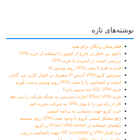
نوشته‌های تازه
فیلترشکن رایگان برای همه
دانلود بی خطر در خارج از کشور با استفاده از خرید VPN
بررسی امنیت در اینترنت با خرید VPN
قدم به قدم تا نصب VPN روی ویندوز 10
سرویس کریو VPN آدرس IP متغیری در اختیار کاربر می گذارد
امنیت و ناشناسی را با نصب VPN روی ویندوز بدست آورید
خرید SSL VPN چه مزیتی دارد؟
خرید IPSec VPN اجازه دسترسی به شبکه شرکت را می دهد
کار از راه دور را با تونل VPN به شرکت تجربه کنید
خرید کریو جهت دستیابی به برنامه امنیتی
رفع مشکل امنیتی کروم با وجود نصب VPN روی سیستم
راهنمای استفاده از IPsec VPN tunnel در کریو
نرم افزار VPN و ISP scramble جهت ناشناسی در وب
علل لزوم استفاده VPN روی موبایل