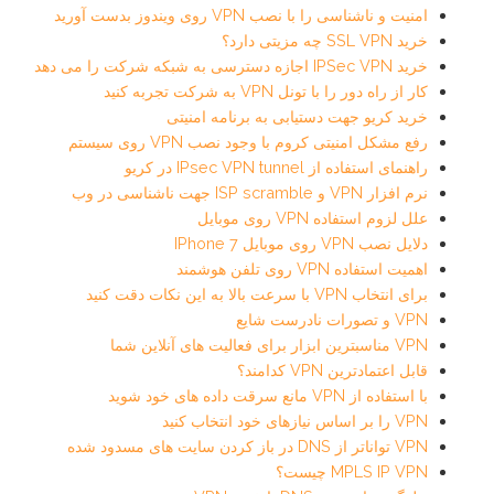
امنیت و ناشناسی را با نصب VPN روی ویندوز بدست آورید
خرید SSL VPN چه مزیتی دارد؟
خرید IPSec VPN اجازه دسترسی به شبکه شرکت را می دهد
کار از راه دور را با تونل VPN به شرکت تجربه کنید
خرید کریو جهت دستیابی به برنامه امنیتی
رفع مشکل امنیتی کروم با وجود نصب VPN روی سیستم
راهنمای استفاده از IPsec VPN tunnel در کریو
نرم افزار VPN و ISP scramble جهت ناشناسی در وب
علل لزوم استفاده VPN روی موبایل
دلایل نصب VPN روی موبایل IPhone 7
اهمیت استفاده VPN روی تلفن هوشمند
برای انتخاب VPN با سرعت بالا به این نکات دقت کنید
VPN و تصورات نادرست شایع
VPN مناسبترین ابزار برای فعالیت های آنلاین شما
قابل اعتمادترین VPN کدامند؟
با استفاده از VPN مانع سرقت داده های خود شوید
VPN را بر اساس نیازهای خود انتخاب کنید
VPN تواناتر از DNS در باز کردن سایت های مسدود شده
MPLS IP VPN چیست؟