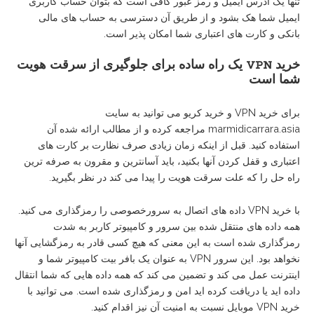
تنها یک آدرس ایمیل و رمز عبور کافی است که بتوان حساب کاربری
ایمیل شما هک بشود و از طریق آن دسترسی به حساب های مالی
بانکی و کارت های اعتباری شما امکان پذیر است.
خرید VPN
یک
راه
ساده
برای
جلوگیری
از
سرقت
هویت
شما
است
برای خرید VPN و خرید کریو می توانید به سایت
marmidicarrara.asia مراجعه کرده و از مطالب ارائه شده آن
استفاده کنید. قبل از اینکه زمان زیادی صرف نظارت بر کارت های
اعتباری و قفل کردن آنها بکنید، باید آسانترین و مقرون به صرفه ترین
راه حل را که علت سرقت هویت را پیدا می کند در نظر بگیرید.
با خرید VPN داده های اتصال به سرورخصوصی را رمزگذاری می کنید.
همه داده های منتقل شده بین سرور و کامپیوتر کاربر به شدت
رمزگذاری شده است به این معنی که هیچ کسی قادر به رمزگشایی آنها
نخواهد بود. این سرور VPN به عنوان یک بافر بیت کامپیوتر شما و
اینترنت عمل می کند و تضمین می کند که همه داده هایی که شما انتقال
داده اید یا دریافت کرده اید امن و رمزگذاری شده است. می توانید با
خرید VPN موبایل نسبت به امنیت آن نیز اقدام کنید.